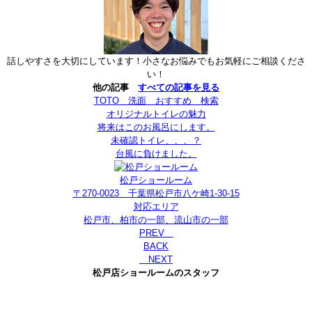
話しやすさを大切にしています！小さなお悩みでもお気軽にご相談くださ
い！
他の記事
すべての記事を見る
TOTO 洗面 おすすめ 検索
オリジナルトイレの魅力
将来はこのお風呂にします。
未確認トイレ、、、？
台風に負けました。
松戸ショールーム
〒270-0023 千葉県松戸市八ケ崎1-30-15
対応エリア
松戸市、柏市の一部、流山市の一部
PREV
BACK
NEXT
松戸店ショールームのスタッフ