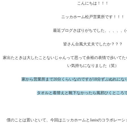
こんにちは！！！
ニッカホーム松戸営業所です！！！
最近ブログさぼりがちでした、、、、、(-_-
皆さん台風大丈夫でしたか？？？
家出たときは大したことないじゃんって思って余裕の表情で歩いてた
い気持ちになりました（笑）
家から営業所まで20分くらいなのですが18分ずぶぬれにな
タオルと着替えと靴下なかったら風邪ひくところでした
僕のことは置いといて、今回はニッカホームとJanisのコラボレーショ