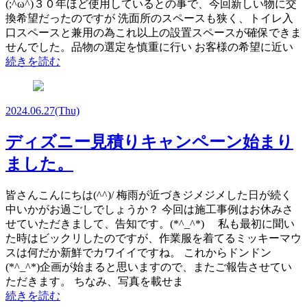
(;^ω^)３０年ほど使用しているとの事で、今回新しい物に交
換希望だったのですが 洗面所のスペースも狭く、トイレ入
口スペースと兼用の為これ以上の設置スペースが確保できま
せんでした。品物の選定を慎重に行い お客様の希望に近い
続きを読む
2024.06.27
(Thu)
ディズニー見積りキャンペーン始まり
ました。
皆さんこんにちは(^^)/ 梅雨が近づきジメジメした日が続く
中いかがお過ごしでしょうか？ 今回は施工事例はお休みさ
せていただきまして、告知です。(*^_^*) 私も最初に聞い
た時はビックリしたのですが、作業服を着てるミッキーマウ
スは何だか新鮮でカワイイですね。 これからドンドン
(*^_^*)企画が始まると思いますので、またご報告させてい
ただきます。 ちなみ、写真を載せま
続きを読む