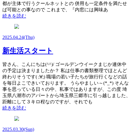
都が主体で行うクールネットとの 併用も一定条件を満たせ
ば可能との事なので これまで、『内窓には興味あ
続きを読む
2025.04.24
(Thu)
新生活スタート
皆さん、こんにちは(^^)/ ゴールデンウイークまじか連休中
の予定は決まりましたか？ 私は仕事の書類整理でほとんど
終わりそうです( ;∀;) 職場の若い子たちが旅行行くなどの話
を毎日よこできいております。 うらやましい～(*_*) そんな
事を思っている日々の中、私事ではありますが、この度 埼
玉県八潮市のアパートから埼玉県三郷市に引っ越しました、
距離にして３キロ程なのですが、それでも
続きを読む
2025.03.30
(Sun)