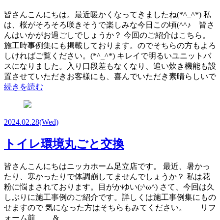
皆さんこんにちは。最近暖かくなってきましたね(*^_^*) 私
は、桜がそろそろ咲きそうで楽しみな今日この頃(^^♪ 皆さ
んはいかがお過ごしでしょうか？ 今回のご紹介はこちら。
施工時事例集にも掲載しております。のでそちらの方もよろ
しければご覧ください。(*^_^*) キレイで明るいユニットバ
スになりました。入り口段差もなくなり、追い炊き機能も設
置させていただきお客様にも、喜んでいただき素晴らしいで
続きを読む
2024.02.28
(Wed)
トイレ環境丸ごと交換
皆さんこんにちはニッカホーム足立店です。 最近、暑かっ
たり、寒かったりで体調崩してませんでしょうか？ 私は花
粉に悩まされております。目がかゆい(;^ω^) さて、今回は久
しぶりに施工事例のご紹介です。詳しくは施工事例集にもの
せますので 気になった方はそちらもみてください。 リフ
ォーム前 &