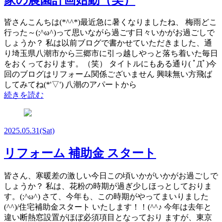
皆さんこんちは(*^^*)最近急に暑くなりましたね、 梅雨どこ
行った～(;^ω^)って思いながら過ごす日々いかがお過ごしで
しょうか？ 私は以前ブログで書かせていただきました、通
り埼玉県八潮市から三郷市に引っ越しやっと落ち着いた毎日
をおくっております。（笑） タイトルにもある通り( ﾟДﾟ)今
回のブログはリフォーム関係ございません 興味無い方飛ば
してみてね(*'▽') 八潮のアパートから
続きを読む
2025.05.31
(Sat)
リフォーム 補助金 スタート
皆さん、寒暖差の激しい今日この頃いかがいかがお過ごしで
しょうか？ 私は、花粉の時期が過ぎ少しほっとしておりま
す。(;^ω^) さて、今年も、この時期がやってまいりました
(^^)/住宅補助金スタート いたします！！(^^♪ 今年は去年と
違い断熱窓設置がほぼ必須項目となっており ますが、東京