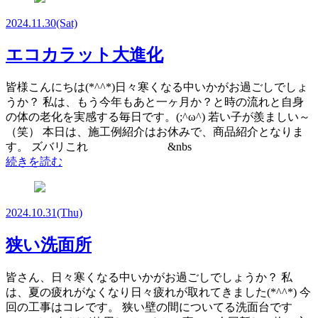
2024.11.30
(Sat)
エコカラット大進化
皆様こんにちは(*^^*)日々寒くなる中いかがお過ごしでしょ
うか？ 私は、もう今年もあと一ヶ月か？と時の流れと自身
の体の老化を実感する毎日です。(;^ω^) 若い子が羨ましい～
（笑） 本日は、施工例紹介はお休みで、商品紹介となりま
す。 ズバリこれ &nbs
続きを読む
2024.10.31
(Thu)
狭い洗面所
皆さん、日々寒くなる中いかがお過ごしでしょうか？ 私
は、夏の疲れがなくなり日々疲れが取れてきました(*^^*) 今
回の工事はコレです。 狭い壁の間についてる洗面台です