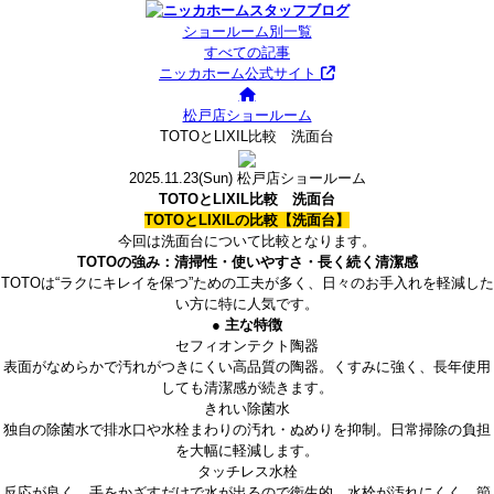
ショールーム別一覧
すべての記事
ニッカホーム公式サイト
松戸店ショールーム
TOTOとLIXIL比較 洗面台
2025.11.23
(Sun)
松戸店ショールーム
TOTOとLIXIL比較 洗面台
TOTOとLIXILの比較【洗面台】
今回は洗面台について比較となります。
TOTOの強み：清掃性・使いやすさ・長く続く清潔感
TOTOは“ラクにキレイを保つ”ための工夫が多く、
日々のお手入れを軽減した
い方に特に人気です。
● 主な特徴
セフィオンテクト陶器
表面がなめらかで汚れがつきにくい高品質の陶器。くすみに強く、長年使用
しても清潔感が続きます。
きれい除菌水
独自の除菌水で排水口や水栓まわりの汚れ・ぬめりを抑制。日常掃除の負担
を大幅に軽減します。
タッチレス水栓
反応が良く、手をかざすだけで水が出るので衛生的。水栓が汚れにくく、節