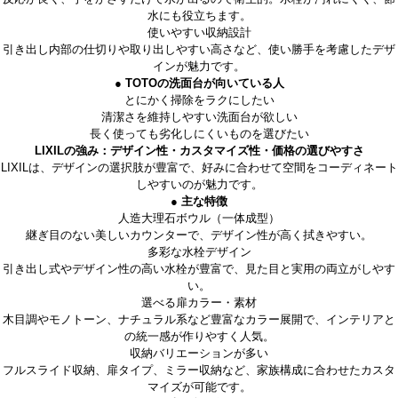
水にも役立ちます。
使いやすい収納設計
引き出し内部の仕切りや取り出しやすい高さなど、使い勝手を考慮したデザ
インが魅力です。
● TOTOの洗面台が向いている人
とにかく掃除をラクにしたい
清潔さを維持しやすい洗面台が欲しい
長く使っても劣化しにくいものを選びたい
LIXILの強み：デザイン性・カスタマイズ性・価格の選びやすさ
LIXILは、
デザインの選択肢が豊富で、好みに合わせて空間をコーディネート
しやすいのが魅力です。
● 主な特徴
人造大理石ボウル（一体成型）
継ぎ目のない美しいカウンターで、デザイン性が高く拭きやすい。
多彩な水栓デザイン
引き出し式やデザイン性の高い水栓が豊富で、見た目と実用の両立がしやす
い。
選べる扉カラー・素材
木目調やモノトーン、ナチュラル系など豊富なカラー展開で、インテリアと
の統一感が作りやすく人気。
収納バリエーションが多い
フルスライド収納、扉タイプ、ミラー収納など、家族構成に合わせたカスタ
マイズが可能です。